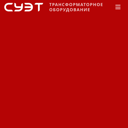
Главная
Каталог
Силовые трансформаторы
Чебоксарский электрозавод Трансформатор
Масляные
ТМН
Силовые трансформаторы
Чебоксарский
электрозавод
Трансформатор масляные
ТМН-4000.
Код: 11460409455
Цена по запросу