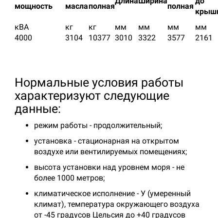
Длина
Ширина
до
мощность
масла
полная
полная
крыш
кВА
кг
кг
мм
мм
мм
мм
4000
3104
10377
3010
3322
3577
2161
Нормальные условия работы
характеризуют следующие
данные:
режим работы - продолжительный;
установка - стационарная на открытом
воздухе или вентилируемых помещениях;
высота установки над уровнем моря - не
более 1000 метров;
климатическое исполнение - У (умеренный
климат), температура окружающего воздуха
от -45 градусов Цельсия до +40 градусов