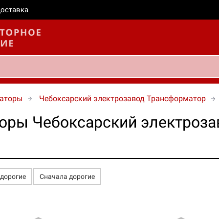
оставка
маторы
Чебоксарский электрозавод Трансформатор
оры Чебоксарский электроза
едорогие
Сначала дорогие