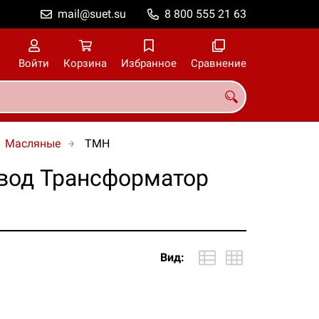
mail@suet.su
8 800 555 21 63
Войти
Корзина
Избранное
Сравнение
Масляные
ТМН
вод Трансформатор
Вид: