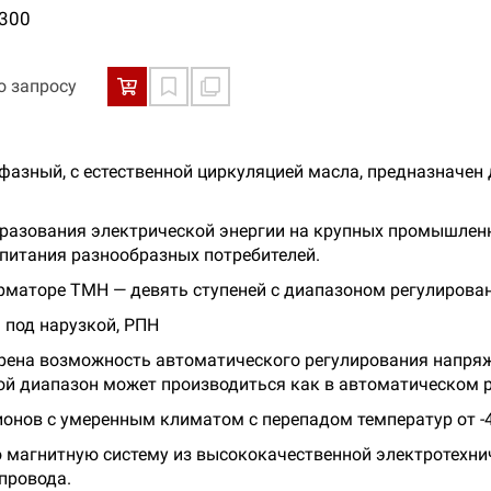
300
о запросу
зный, с естественной циркуляцией масла, предназначен 
разования электрической энергии на крупных промышленн
 питания разнообразных потребителей.
маторе ТМН — девять ступеней с диапазоном регулирован
 под нарузкой, РПН
ена возможность автоматического регулирования напряже
 диапазон может производиться как в автоматическом ре
нов с умеренным климатом с перепадом температур от -4
агнитную систему из высококачественной электротехнич
провода.