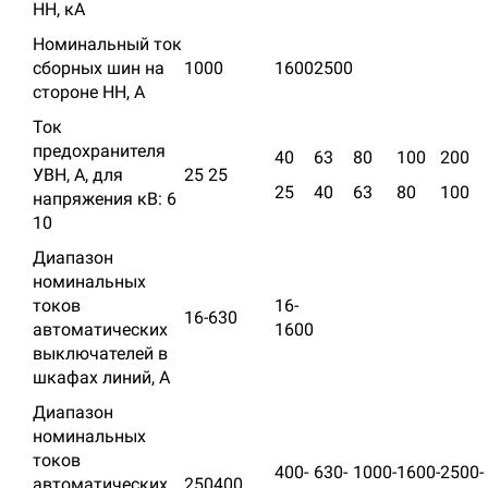
НН, кА
Номинальный ток
сборных шин на
1000
1600
2500
стороне НН, А
Ток
предохранителя
40
63
80
100
200
УВН, А, для
25 25
25
40
63
80
100
напряжения кВ: 6
10
Диапазон
номинальных
токов
16-
16-630
автоматических
1600
выключателей в
шкафах линий, А
Диапазон
номинальных
токов
400­
630­
1000­
1600­
2500­
автоматических
250­400