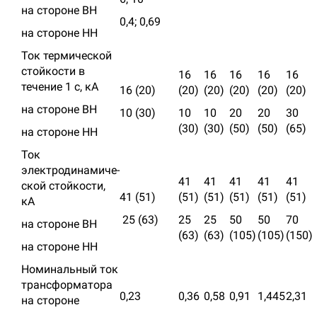
на стороне ВН
0,4; 0,69
на стороне НН
Ток термической
стойко­сти в
16
16
16
16
16
течение 1 с, кА
16 (20)
(20)
(20)
(20)
(20)
(20)
на стороне ВН
10 (30)
10
10
20
20
30
(30)
(30)
(50)
(50)
(65)
на стороне НН
Ток
электродинамиче­
41
41
41
41
41
ской стойкости,
41 (51)
(51)
(51)
(51)
(51)
(51)
кА
25 (63)
25
25
50
50
70
на стороне ВН
(63)
(63)
(105)
(105)
(150)
на стороне НН
Номинальный ток
транс­форматора
0,23
0,36
0,58
0,91
1,445
2,31
на стороне