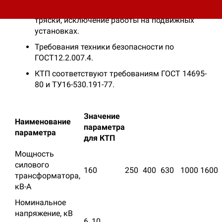
Отсутствие резких толчков, ударов, сильной
тряски, исключение работы на подвижных
установках.
Требования техники безопасности по
ГОСТ12.2.007.4.
КТП соответствуют требованиям ГОСТ 14695-
80 и ТУ16-530.191-77.
Значение
Наименование
параметра
пара­метра
для КТП
Мощность
силового
160
250
400
630
1000
1600
трансформатора,
кВ-А
Номинальное
напряже­ние, кВ
6, 10