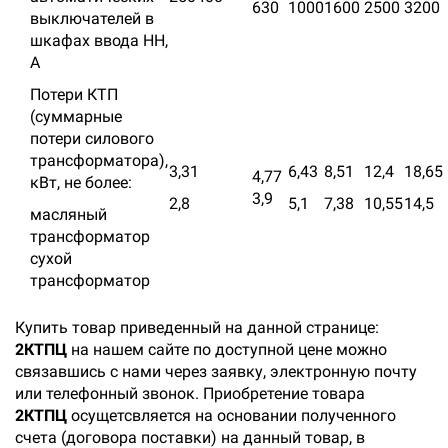
630
1000
1600
2500
3200
выключателей в
шкафах ввода НН,
А
Потери КТП
(суммарные
потери силового
транс­форматора),
3,31
6,43
8,51
12,4
18,65
4,77
кВт, не бо­лее:
3,9
2,8
5,1
7,38
10,55
14,5
масляный
трансформатор
сухой
трансформатор
Купить товар приведенный на данной странице:
2КТПЦ
на нашем сайте по доступной цене можно
связавшись с нами через заявку, электронную почту
или телефонный звонок. Приобретение товара
2КТПЦ
осущетсвляется на основании полученного
счета (договора поставки) на данный товар, в