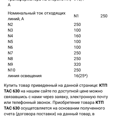
А
Номинальный ток отходящих
N
1
250
линий, А
N2
250
N
3
100
N
4
160
N
5
100
N
6
100
N
7
250
N
8
250
N
9
320
N
10
250
линия освещения
16(25*)
Купить товар приведенный на данной странице:
КТП
ТАС 630
на нашем сайте по доступной цене можно
связавшись с нами через заявку, электронную почту
или телефонный звонок. Приобретение товара
КТП
ТАС 630
осущетсвляется на основании полученного
счета (договора поставки) на данный товар, в