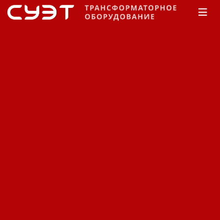
Главная
Каталог
Комплектные подстанции
Минский электротехнический завод
Наружной
установки